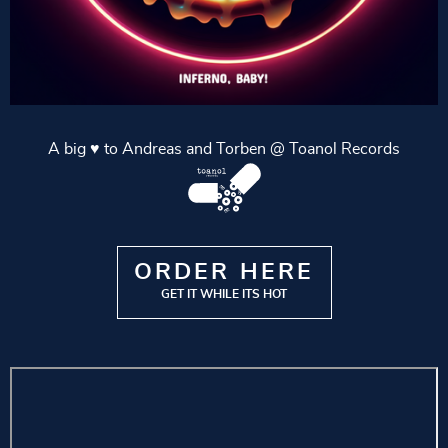
A big ♥️ to Andreas and Torben @ Toanol Records
ORDER HERE
GET IT WHILE IT´S HOT